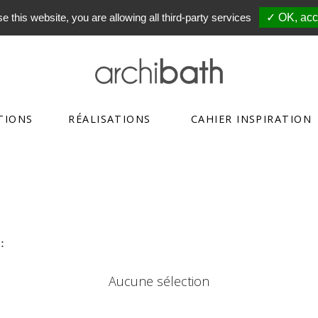
e this website, you are allowing all third-party services
✓ OK, acce
TIONS
RÉALISATIONS
CAHIER INSPIRATION
:
Aucune sélection