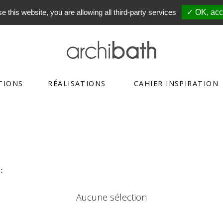
e this website, you are allowing all third-party services
✓ OK, acce
TIONS
RÉALISATIONS
CAHIER INSPIRATION
:
Aucune sélection