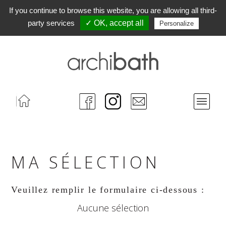
If you continue to browse this website, you are allowing all third-
party services
✓ OK, accept all
Personalize
Accueil
FaceBook
Instagram
Contact
Menu
MA SÉLECTION
Veuillez remplir le formulaire ci-dessous :
Aucune sélection