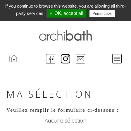
If you continue to browse this website, you are allowing all third-
party services
✓ OK, accept all
Personalize
Accueil
FaceBook
Instagram
Contact
Menu
MA SÉLECTION
Veuillez remplir le formulaire ci-dessous :
Aucune sélection