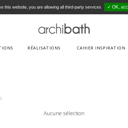
e this website, you are allowing all third-party services
✓ OK, acce
TIONS
RÉALISATIONS
CAHIER INSPIRATION
:
Aucune sélection