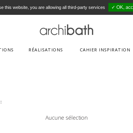
e this website, you are allowing all third-party services
✓ OK, acce
TIONS
RÉALISATIONS
CAHIER INSPIRATION
:
Aucune sélection