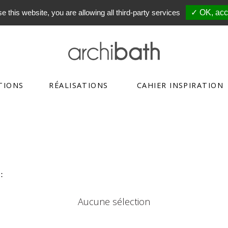
e this website, you are allowing all third-party services
✓ OK, acce
TIONS
RÉALISATIONS
CAHIER INSPIRATION
:
Aucune sélection