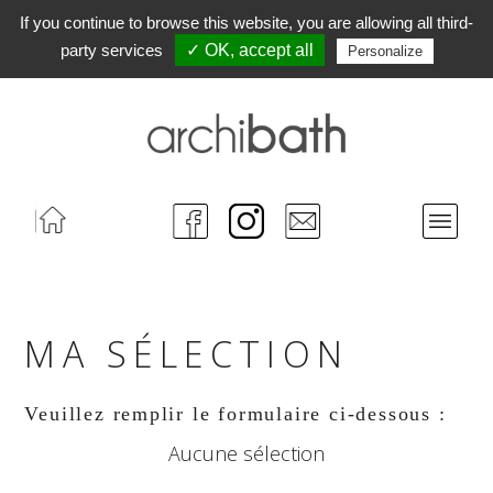
If you continue to browse this website, you are allowing all third-
party services
✓ OK, accept all
Personalize
Accueil
FaceBook
Instagram
Contact
Menu
MA SÉLECTION
Veuillez remplir le formulaire ci-dessous :
Aucune sélection